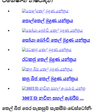
විශේෂාංග නිෂ්පාදන
පොල්තෙල් මුද්‍රණ යන්ත්‍රය
සෝයා බෝංචි තෙල් මුද්‍රණ යන්ත්‍රය
රටකජු තෙල් මුද්‍රණ යන්ත්‍රය
කපු බීජ තෙල් මුද්‍රණ යන්ත්‍රය
300T/D නවීන සහල් ඇඹරීම ...
තෙල් බීජ පෙර සැකසුම් සැකසීම-ඩෙස්ටෝනිං