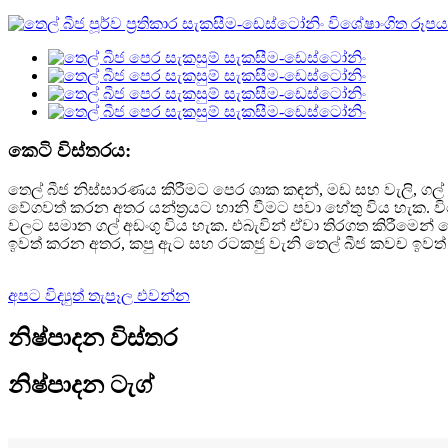
කෙටි විස්තරය:
තෙල් බීජ නිස්සාරණය කිරීමට පෙර ශාක කඳන්, මඩ සහ වැලි, ගල්
වේගවත් කරන අතර යන්ත්‍රයට හානි වීමට පවා හේතු විය හැක. වි
වලට සමාන ගල් අඩංගු විය හැක. එබැවින් ඒවා තිරගත කිරීමෙන් වෙ
ඉවත් කරන අතර, කපු ඇට සහ රටකජු වැනි තෙල් බීජ කවච ඉවත් 
අපට විද්‍යුත් තැපෑල එවන්න
නිෂ්පාදන විස්තර
නිෂ්පාදන ටැග්