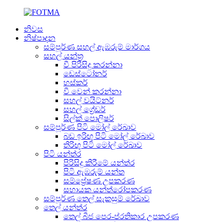
නිවස
නිෂ්පාදන
සම්පූර්ණ සහල් ඇඹරුම් මාර්ගය
සහල් යන්ත්‍ර
වී පිරිසිදු කරන්නා
ඩෙස්ටෝනර්
හස්කර්
වී වෙන් කරන්නා
සහල් වයිට්නර්
සහල් ග්‍රේඩර්
සිල්ක් පොලිෂර්
සම්පූර්ණ පිටි මෝල් රේඛාව
බඩ ඉරිඟු පිටි මෝල් රේඛාව
තිරිඟු පිටි මෝල් රේඛාව
පිටි යන්ත්ර
පිරිසිදු කිරීමේ යන්ත්ර
පිටි ඇඹරුම් යන්ත
සම්ප්‍රේෂණ උපකරණ
සහායක යන්ත්රෝපකරණ
සම්පූර්ණ තෙල් සැකසුම් රේඛාව
තෙල් යන්ත්ර
තෙල් බීජ පෙර-ප්රතිකාර උපකරණ