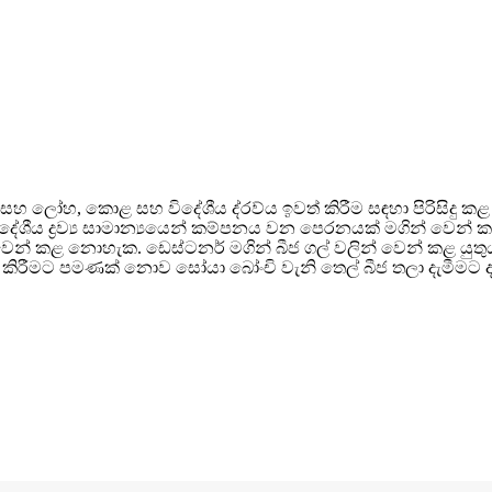
 සහ ලෝහ, කොළ සහ විදේශීය ද්රව්ය ඉවත් කිරීම සඳහා පිරිසිදු ක
දේශීය ද්‍රව්‍ය සාමාන්‍යයෙන් කම්පනය වන පෙරනයක් මගින් වෙන්
න් කළ නොහැක. ඩෙස්ටනර් මගින් බීජ ගල් වලින් වෙන් කළ යුතුය. ච
කිරීමට පමණක් නොව සෝයා බෝංචි වැනි තෙල් බීජ තලා දැමීමට ද 