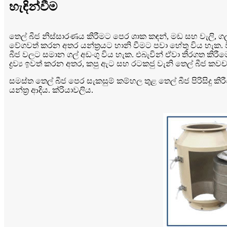
හැඳින්වීම
තෙල් බීජ නිස්සාරණය කිරීමට පෙර ශාක කඳන්, මඩ සහ වැලි, ගල
වේගවත් කරන අතර යන්ත්‍රයට හානි වීමට පවා හේතු විය හැක. 
බීජ වලට සමාන ගල් අඩංගු විය හැක. එබැවින් ඒවා තිරගත කිරී
ද්‍රව්‍ය ඉවත් කරන අතර, කපු ඇට සහ රටකජු වැනි තෙල් බීජ ක
සමස්ත තෙල් බීජ පෙර සැකසුම් කම්හල තුළ තෙල් බීජ පිරිසිදු කි
යන්ත්‍ර ආදිය. ක්රියාවලිය.