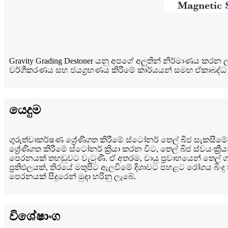
Gravity Grading Destoner යනු අපගේ අලුතින් නිර්මාණය කරන ලද
වර්ගීකරණය සහ ජයග්‍රහණය කිරීමේ කාර්යයන් සමඟ ඒකාබද්ධ වූ 
යෙදුම
ගුරුත්වාකර්ෂණ ශ්‍රේණිගත කිරීමේ ස්ටෝනර් තෙල් බීජ සැකසීමේදී ස
ශ්‍රේණිගත කිරීමේ ස්ටෝනර් ක්‍රියා කරන විට, තෙල් බීජ ස්වයංක
පෙරනයක් තහඩුවට වැටුණි. ඒ අතරම, වායු ප්‍රවාහයෙන් තෙල් ග
ප්‍රතිඵලයක්, තිරයේ මතුපිට ඇලවීමේ දිශාවට පහළට රෝගය බිං
පෙරනයක් සිදුරෙන් මුදා හරිනු ලැබේ.
විශේෂාංග