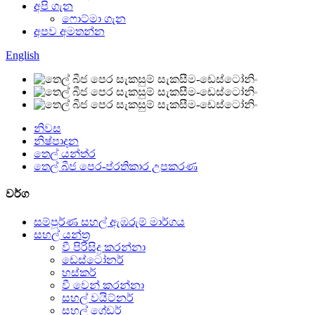
අපි ගැන
ෆොට්මා ගැන
අපව අමතන්න
English
නිවස
නිෂ්පාදන
තෙල් යන්ත්ර
තෙල් බීජ පෙර-ප්රතිකාර උපකරණ
වර්ග
සම්පූර්ණ සහල් ඇඹරුම් මාර්ගය
සහල් යන්ත්‍ර
වී පිරිසිදු කරන්නා
ඩෙස්ටෝනර්
හස්කර්
වී වෙන් කරන්නා
සහල් වයිට්නර්
සහල් ග්‍රේඩර්