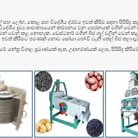
් සහ ලෝහ, කොළ සහ විදේශීය ද්රව්ය ඉවත් කිරීම සඳහා පිරිසිදු 
විදේශීය ද්‍රව්‍ය සාමාන්‍යයෙන් කම්පනය වන පෙරනයක් මගින් වෙ
මෙන් වෙන් කළ නොහැක. ඩෙස්ටනර් මගින් බීජ ගල් වලින් වෙන් කළ 
වච ඉවත් කිරීමට පමණක් නොව සෝයා බෝංචි වැනි තෙල් බීජ තලා දැම
රීමේ යන්ත්‍ර විශාල ප්‍රමාණයක් ඇත, උදාහරණයක් ලෙස, පිරිසිදු කි