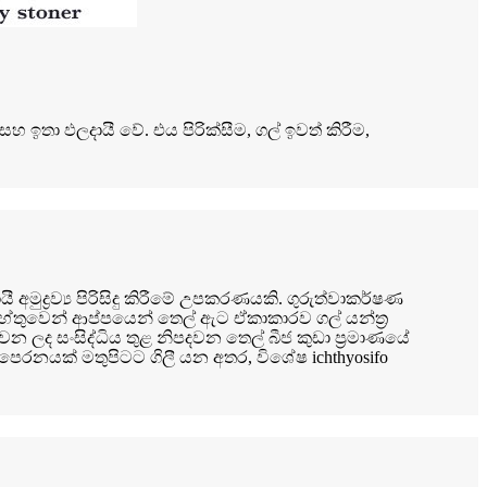
හ ඉතා ඵලදායී වේ. එය පිරික්සීම, ගල් ඉවත් කිරීම,
 අමුද්‍රව්‍ය පිරිසිදු කිරීමේ උපකරණයකි. ගුරුත්වාකර්ෂණ
නය හේතුවෙන් ආප්පයෙන් තෙල් ඇට ඒකාකාරව ගල් යන්ත්‍ර
 ලද සංසිද්ධිය තුළ නිපදවන තෙල් බීජ කුඩා ප්‍රමාණයේ
ෙරනයක් මතුපිටට ගිලී යන අතර, විශේෂ ichthyosifo