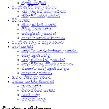
සිල්ක් පොලිෂර්
සම්පූර්ණ පිටි මෝල් රේඛාව
බඩ ඉරිඟු පිටි මෝල් රේඛාව
තිරිඟු පිටි මෝල් රේඛාව
පිටි යන්ත්ර
පිරිසිදු කිරීමේ යන්ත්ර
පිටි ඇඹරුම් යන්ත
සම්ප්‍රේෂණ උපකරණ
සහායක යන්ත්රෝපකරණ
සම්පූර්ණ තෙල් සැකසුම් රේඛාව
තෙල් යන්ත්ර
තෙල් බීජ පෙර-ප්රතිකාර උපකරණ
තෙල් මුද්‍රණ යන්ත්‍ර
තෙල් නිස්සාරණ උපකරණ
තෙල් පිරිපහදු කිරීමේ උපකරණ
ඒකාබද්ධ තෙල් මුද්‍රණ යන්ත්‍රය
සහායක උපකරණ
ආහාර නිෂ්පාදන රේඛාව
පෝෂක යන්ත්රෝපකරණ
තලන යන්ත්‍ර
මිශ්ර කිරීමේ යන්ත්ර
පෙති යන්ත්‍ර
සහායක යන්ත්‍ර