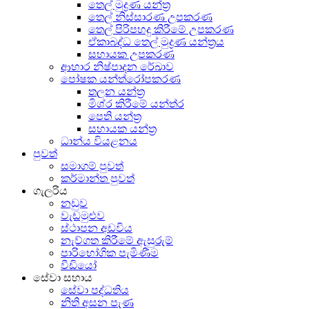
තෙල් මුද්‍රණ යන්ත්‍ර
තෙල් නිස්සාරණ උපකරණ
තෙල් පිරිපහදු කිරීමේ උපකරණ
ඒකාබද්ධ තෙල් මුද්‍රණ යන්ත්‍රය
සහායක උපකරණ
ආහාර නිෂ්පාදන රේඛාව
පෝෂක යන්ත්රෝපකරණ
තලන යන්ත්‍ර
මිශ්ර කිරීමේ යන්ත්ර
පෙති යන්ත්‍ර
සහායක යන්ත්‍ර
ධාන්ය වියළනය
පුවත්
සමාගම් පුවත්
කර්මාන්ත පුවත්
ගැලරිය
නඩුව
වැඩමුළුව
ස්ථාපන අඩවිය
නැව්ගත කිරීමේ ඇසුරුම්
පාරිභෝගික පැමිණීම
වීඩියෝ
සේවා සහාය
සේවා පද්ධතිය
නිති අසන පැණ