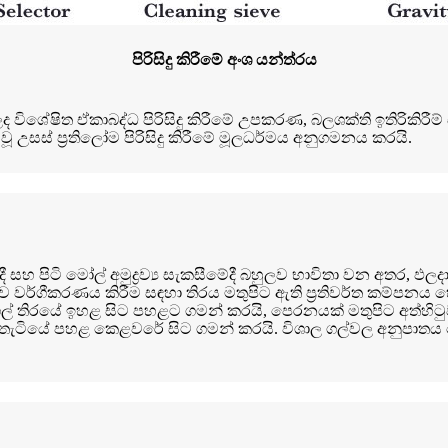
පිරිසිදු කිරීමේ අංශ යන්ත්රය
 විශේෂිත ඒකාබද්ධ පිරිසිදු කිරීමේ උපකරණ, බලශක්ති ඉතිරිකිරීම් ස
උසස් ප්‍රතිලෝම පිරිසිදු කිරීමේ මූලධර්මය අනුගමනය කරයි.
හ පිටි මෝල් අමුද්‍රව්‍ය සැකසීමේදී බහුලව භාවිතා වන අතර, ඵලදායී
්‍රීයව වර්ගීකරණය කිරීම සඳහා තිරය මතුපිට ඇති ප්‍රතිවර්ත කම්ප
ල් තිරයේ ඉහළ සිට පහළට ගමන් කරයි, පෙරනයක් මතුපිට අත්හිටුවන
දු තැටියේ පහළ කෙළවරේ සිට ගමන් කරයි. විශාල ගල්වල අනුපාතය ප