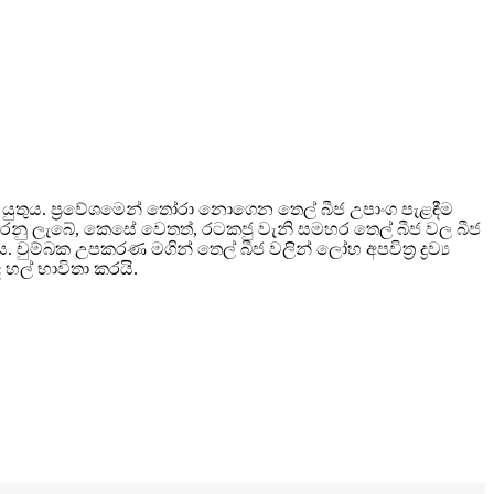
ළ යුතුය. ප්‍රවේශමෙන් තෝරා නොගෙන තෙල් බීජ උපාංග පැළඳීම
 කරනු ලැබේ, කෙසේ වෙතත්, රටකජු වැනි සමහර තෙල් බීජ වල බීජ
ුම්බක උපකරණ මගින් තෙල් බීජ වලින් ලෝහ අපවිත්‍ර ද්‍රව්‍ය
හල් භාවිතා කරයි.