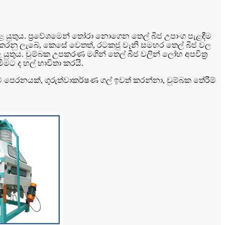
කළ යුතුය. ප්‍රවේශමෙන් තෝරා නොගෙන තෙල් බීජ උපාංග පැළඳීම
න් කරනු ලැබේ, කෙසේ වෙතත්, රටකජු වැනි සමහර තෙල් බීජ වල
යුතුය. චුම්බක උපකරණ මගින් තෙල් බීජ වලින් ලෝහ අපවිත්‍ර
ීමට ද හල් භාවිතා කරයි.
රීමේ පෙරනයක්, ගුරුත්වාකර්ෂණ ගල් ඉවත් කරන්නා, චුම්බක තේරීම්