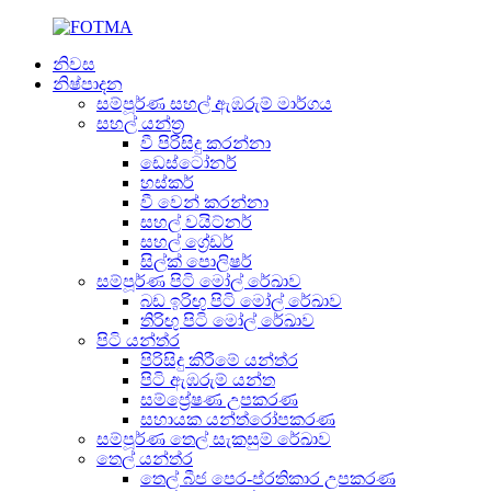
නිවස
නිෂ්පාදන
සම්පූර්ණ සහල් ඇඹරුම් මාර්ගය
සහල් යන්ත්‍ර
වී පිරිසිදු කරන්නා
ඩෙස්ටෝනර්
හස්කර්
වී වෙන් කරන්නා
සහල් වයිට්නර්
සහල් ග්‍රේඩර්
සිල්ක් පොලිෂර්
සම්පූර්ණ පිටි මෝල් රේඛාව
බඩ ඉරිඟු පිටි මෝල් රේඛාව
තිරිඟු පිටි මෝල් රේඛාව
පිටි යන්ත්ර
පිරිසිදු කිරීමේ යන්ත්ර
පිටි ඇඹරුම් යන්ත
සම්ප්‍රේෂණ උපකරණ
සහායක යන්ත්රෝපකරණ
සම්පූර්ණ තෙල් සැකසුම් රේඛාව
තෙල් යන්ත්ර
තෙල් බීජ පෙර-ප්රතිකාර උපකරණ