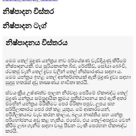
නිෂ්පාදන විස්තර
නිෂ්පාදන ටැග්
නිෂ්පාදනය විස්තරය
මෙම තෙල් මුද්‍රණ යන්ත්‍රය නව පර්යේෂණ වැඩිදියුණු කිරීමේ
නිෂ්පාදනයකි. එය සූරියකාන්ත බීජ, රේප්සීඩ්, සෝයා බෝංචි,
රටකජු වැනි තෙල් ද්‍රව්‍ය වලින් තෙල් නිස්සාරණය සඳහා ය.
මෙම යන්ත්‍රය ඉහළ තෙල් අන්තර්ගතයක් ඇති මුද්‍රණ ද්‍රව්‍ය සඳහා
සුදුසු හතරැස් දඬු තාක්‍ෂණය භාවිතා කරයි.
ස්වයංක්‍රීය උෂ්ණත්ව පාලන නිරවද්‍ය පෙරීමේ ඒකාබද්ධ තෙල්
මුද්‍රණ යන්ත්‍රය සම්ප්‍රදායික ක්‍රමය ප්‍රතිස්ථාපනය කර ඇති අතර
එමඟින් යන්ත්‍රය මිරිකීමට පෙර මිරිකා පපුව, ලූපය සහ
සර්පිලාකාරය පෙර රත් කළ යුතුය. මේ ආකාරයෙන්,
පරිශීලකයාට වැඩ කරන කාලය, බලය නාස්තිය සහ යන්ත්‍ර
පරිභෝජනය අඩු කළ හැකිය. එසේම, එය තෙල්-අපද්‍රව්‍ය වෙන්
කිරීම ලබා ගැනීම සඳහා වායු පීඩන ටැංකි පෙරහන ඒකාබද්ධ
කරයි.