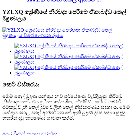
YZLXQ ශ්‍රේණියේ නිරවද්‍ය පෙරීමේ ඒකාබද්ධ තෙල්
මුද්‍රණාලය
කෙටි විස්තරය:
මෙම තෙල් මුද්‍රණ යන්ත්‍රය නව පර්යේෂණ වැඩිදියුණු කිරීමේ
නිෂ්පාදනයකි. එය සූරියකාන්ත බීජ, රේප්සීඩ්, සෝයා බෝංචි,
රටකජු වැනි තෙල් ද්‍රව්‍ය වලින් තෙල් නිස්සාරණය සඳහා ය. මෙම
යන්ත්‍රය ඉහළ තෙල් අන්තර්ගතයක් ඇති මුද්‍රණ ද්‍රව්‍ය සඳහා සුදුසු
හතරැස් දඬු තාක්‍ෂණය භාවිතා කරයි.
අපට විද්‍යුත් තැපෑල එවන්න