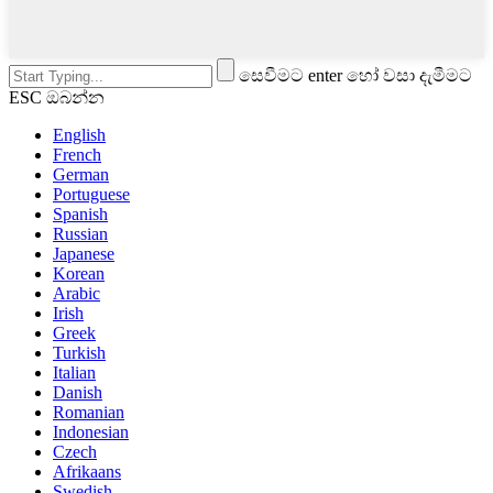
සෙවීමට enter හෝ වසා දැමීමට
ESC ඔබන්න
English
French
German
Portuguese
Spanish
Russian
Japanese
Korean
Arabic
Irish
Greek
Turkish
Italian
Danish
Romanian
Indonesian
Czech
Afrikaans
Swedish