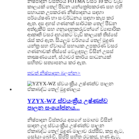
නිෂ්පාදන විස්තරය FOTMA වසර 10 කට වැඩි
කාලයක් තෙල් පීඩන යන්ත්‍රෝපකරණ සහ එහි
සහායක උපකරණ නිෂ්පාදනය සඳහා
පර්යේෂණ හා සංවර්ධනය සඳහා කැප කර
ඇත. දස දහස් ගණනක් සාර්ථක තෙල් පීඩන
අත්දැකීම් සහ ගනුදෙනුකරුවන්ගේ ව්‍යාපාරික
ආකෘති වසර දහයකට වැඩි කාලයක් තිස්සේ
රැස් කර ඇත. සියලුම වර්ගයේ තෙල් මුද්‍රණ
යන්ත්‍ර සහ ඒවායේ සහායක උපකරණ වසර
ගණනාවක් තිස්සේ වෙළඳපල විසින් උසස්
තාක්‍ෂණයෙන්, ස්ථාවර කාර්ය සාධනයක්
සහිතව සත්‍යාපනය කර ඇත.
තවත් නිෂ්පාදන බලන්න
>
YZYX-WZ ස්වයංක්‍රීය උෂ්ණත්ව
පාලන සංයෝජනය...
නිෂ්පාදන විස්තරය අපගේ සමාගම විසින්
සාදන ලද ස්වයංක්‍රීය උෂ්ණත්ව පාලන
ඒකාබද්ධ තෙල් මුද්‍රණ මාලාව රැප්සීඩ්, කපු ඇට,
සෝයා බෝංචි, සිප්පි සහිත රටකජු, හණ ඇට,