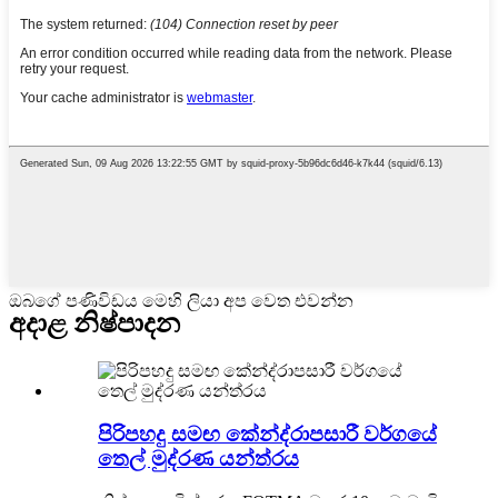
ඔබගේ පණිවිඩය මෙහි ලියා අප වෙත එවන්න
අදාළ නිෂ්පාදන
පිරිපහදු සමඟ කේන්ද්රාපසාරී වර්ගයේ
තෙල් මුද්රණ යන්ත්රය