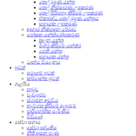
තෙල් මුද්‍රණ යන්ත්‍ර
තෙල් නිස්සාරණ උපකරණ
තෙල් පිරිපහදු කිරීමේ උපකරණ
ඒකාබද්ධ තෙල් මුද්‍රණ යන්ත්‍රය
සහායක උපකරණ
ආහාර නිෂ්පාදන රේඛාව
පෝෂක යන්ත්රෝපකරණ
තලන යන්ත්‍ර
මිශ්ර කිරීමේ යන්ත්ර
පෙති යන්ත්‍ර
සහායක යන්ත්‍ර
ධාන්ය වියළනය
පුවත්
සමාගම් පුවත්
කර්මාන්ත පුවත්
ගැලරිය
නඩුව
වැඩමුළුව
ස්ථාපන අඩවිය
නැව්ගත කිරීමේ ඇසුරුම්
පාරිභෝගික පැමිණීම
වීඩියෝ
සේවා සහාය
සේවා පද්ධතිය
නිති අසන පැණ