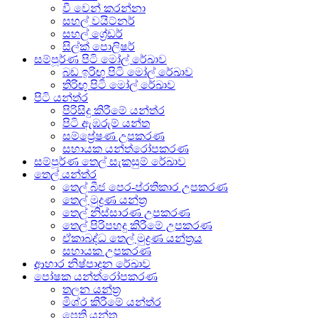
වී වෙන් කරන්නා
සහල් වයිට්නර්
සහල් ග්‍රේඩර්
සිල්ක් පොලිෂර්
සම්පූර්ණ පිටි මෝල් රේඛාව
බඩ ඉරිඟු පිටි මෝල් රේඛාව
තිරිඟු පිටි මෝල් රේඛාව
පිටි යන්ත්ර
පිරිසිදු කිරීමේ යන්ත්ර
පිටි ඇඹරුම් යන්ත
සම්ප්‍රේෂණ උපකරණ
සහායක යන්ත්රෝපකරණ
සම්පූර්ණ තෙල් සැකසුම් රේඛාව
තෙල් යන්ත්ර
තෙල් බීජ පෙර-ප්රතිකාර උපකරණ
තෙල් මුද්‍රණ යන්ත්‍ර
තෙල් නිස්සාරණ උපකරණ
තෙල් පිරිපහදු කිරීමේ උපකරණ
ඒකාබද්ධ තෙල් මුද්‍රණ යන්ත්‍රය
සහායක උපකරණ
ආහාර නිෂ්පාදන රේඛාව
පෝෂක යන්ත්රෝපකරණ
තලන යන්ත්‍ර
මිශ්ර කිරීමේ යන්ත්ර
පෙති යන්ත්‍ර