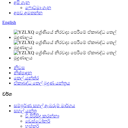
අපි ගැන
ෆොට්මා ගැන
අපව අමතන්න
English
නිවස
නිෂ්පාදන
තෙල් යන්ත්ර
ඒකාබද්ධ තෙල් මුද්‍රණ යන්ත්‍රය
වර්ග
සම්පූර්ණ සහල් ඇඹරුම් මාර්ගය
සහල් යන්ත්‍ර
වී පිරිසිදු කරන්නා
ඩෙස්ටෝනර්
හස්කර්