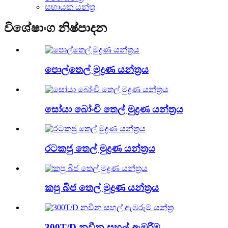
සහායක යන්ත්‍ර
විශේෂාංග නිෂ්පාදන
පොල්තෙල් මුද්‍රණ යන්ත්‍රය
සෝයා බෝංචි තෙල් මුද්‍රණ යන්ත්‍රය
රටකජු තෙල් මුද්‍රණ යන්ත්‍රය
කපු බීජ තෙල් මුද්‍රණ යන්ත්‍රය
300T/D නවීන සහල් ඇඹරීම ...