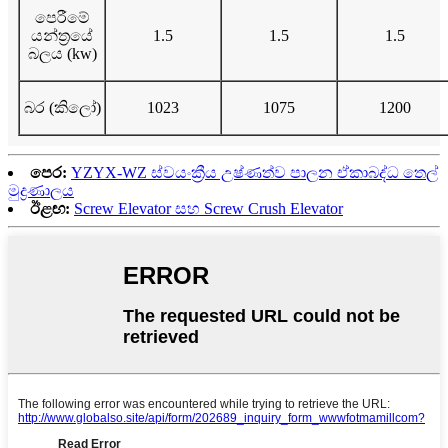
පෙරීමේ
යන්ත්‍රයේ
1.5
1.5
1.5
බලය (kw)
බර (කිලෝ)
1023
1075
1200
පෙර:
YZYX-WZ ස්වයංක්‍රීය උෂ්ණත්ව පාලන ඒකාබද්ධ තෙල්
මුද්‍රණාලය
ඊළඟ:
Screw Elevator සහ Screw Crush Elevator