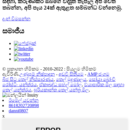
සඳහා, කරුණාකර ඔබගේ විද්‍යුත් තැපෑල අප වෙත
තබන්න, අපි පැය 24ක් ඇතුළත සම්බන්ධ වන්නෙමු.
දැන් විමසන්න
සමාජීය
© ප්‍රකාශන හිමිකම - 2010-2022 : සියලුම හිමිකම්
ඇවිරිණි.
උණුසුම් නිෂ්පාදන
-
අඩවි සිතියම
-
AMP ජංගම
බීජ සිට තෙල් නිස්සාරණය
,
තෙල් මුද්‍රණාලය
,
සෝයා බෝංචි
රෝස්ටිං යන්ත්රය
,
ඒකාබද්ධ සහල් මෝල
,
ව්යාපාරික මිල සඳහා
තෙල් යන්ත්රය
,
සූරියකාන්ත තෙල් යන්ත්‍ර මිල
,
ඊමේල් යවන්න
8618202720898
danni0807
x