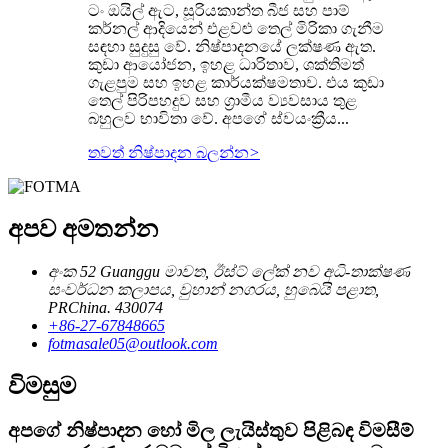
ටං ඔයිල් ඇට, සූරියකාන්ත බීජ සහ පාම්
කර්නල් ආදියෙන් එළවළු තෙල් මිරිකා ගැනීම
සඳහා සුදුසු වේ. නිෂ්පාදනයේ ලක්ෂණ ඇත.
කුඩා ආයෝජන, ඉහළ ධාරිතාව, ශක්තිමත්
ගැළපුම සහ ඉහළ කාර්යක්ෂමතාව. එය කුඩා
තෙල් පිරිපහදුව සහ ග්‍රාමීය ව්‍යවසාය තුළ
බහුලව භාවිතා වේ. අපගේ ස්වයංක්‍රීය...
තවත් නිෂ්පාදන බලන්න
>
අපව අමතන්න
අංක 52 Guanggu මාවත, ඊස්ට් ලේක් නව අධි-තාක්ෂණ
සංවර්ධන කලාපය, වුහාන් නගරය, හුබෙයි පළාත,
PRChina. 430074
+86-27-67848665
fotmasale05@outlook.com
විමසුම
අපගේ නිෂ්පාදන හෝ මිල ලැයිස්තුව පිළිබඳ විමසීම්