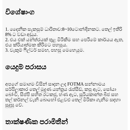
විශේෂාංග
1. දෛනික සැකසුම් ධාරිතාව:8~10ටොන්/දිනකට. තෙල් ඉතිරි
8% ට වඩා අඩුය.
2. එය එක් යන්ත්රයක් තුළ මිරිකීම සහ පෙරීමේ කාර්යය ඇත,
එය ක්රියාත්මක කිරීමට පහසුය.
3. වැකුම් ෆිල්ටර් සමඟ, පහසු මෙහෙයුම.
යෙදුම් පරාසය
අපගේ සමාගම විසින් සාදන ලද FOTMA සන්නාමය
සර්පිලාකාර තෙල් මුද්‍රණ යන්ත්‍රය රැප්සීඩ්, කපු ඇට, සෝයා
බෝංචි, සිප්පි සහිත රටකජු, හණ ඇට, සූරියකාන්ත බීජ සහ
තල් කර්නල් වැනි බොහෝ එළවළු තෙල් මිරිකා ගැනීම සඳහා
සුදුසු වේ.
තාක්ෂණික පරාමිතීන්