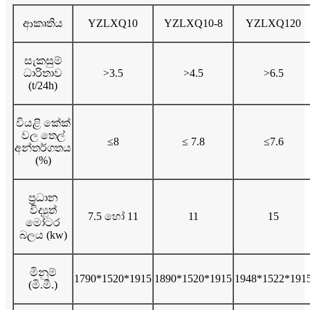
ආකෘතිය
YZLXQ10
YZLXQ10-8
YZLXQ120
සැකසුම්
ධාරිතාව
>3.5
>4.5
>6.5
(t/24h)
වියළි කේක්
වල තෙල්
≤8
≤ 7.8
≤7.6
අන්තර්ගතය
(%)
ප්‍රධාන
විද්‍යුත්
7.5 හෝ 11
11
15
මෝටර
බලය (kw)
මිනුම්
1790*1520*1915
1890*1520*1915
1948*1522*191
(මි.මී.)