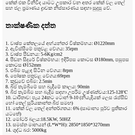
කේක් එක විනිවිද යාමට උපකාර වන අතර කේක් වල තෙල්
සහ ජල ප්‍රමාණය ද්‍රාවක නිස්සාරණය සඳහා සුදුසු වේ.
තාක්ෂණික දත්ත
1. වාෂ්ප කේතලයේ අභ්යන්තර විෂ්කම්භය: Ø1220mm
2. ඇවිස්සීමේ පතුවළ වේගය: 35rpm
3. වාෂ්ප පීඩනය: 5-6Kg/cm2
4. පීඩන සිදුරේ විෂ්කම්භය: ඉදිරිපස කොටස Ø180mm, පසුපස
කොටස Ø152mm
5. එබීම පැළඳ සිටින වේගය: 8rpm
6. පෝෂක පතුවළ වේගය:69rpm
7. කූඩුවේ එබීම: 2.5min
8. බීජ තැම්බීමේ සහ බැදීමේ කාලය: 90min
9. බීජ තැම්බීම සහ බැදීම සඳහා උපරිම උෂ්ණත්වය:125-128℃
10. ධාරිතාව: පැය 24කට ටොන් 9-10 (නියැදියක් ලෙස රැප්සීඩ්
හෝ තෙල් සූරියකාන්ත බීජ සමඟ)
11. කේක් වල තෙල් අන්තර්ගතය: 6% (සාමාන්‍ය පූර්ව ප්‍රතිකාර
යටතේ)
12. මෝටර් බලය:18.5KW, 50HZ
13. සමස්ත මානයන් (L*W*H): 2850*1850*3270mm
14. ශුද්ධ බර: 5000kg