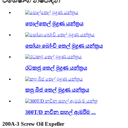
විශේෂාංග නිෂ්පාදන
පොල්තෙල් මුද්‍රණ යන්ත්‍රය
සෝයා බෝංචි තෙල් මුද්‍රණ යන්ත්‍රය
රටකජු තෙල් මුද්‍රණ යන්ත්‍රය
කපු බීජ තෙල් මුද්‍රණ යන්ත්‍රය
300T/D නවීන සහල් ඇඹරීම ...
200A-3 Screw Oil Expeller