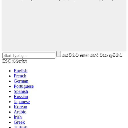
සෙවීමට enter හෝ වසා දැමීමට
ESC ඔබන්න
English
French
German
Portuguese
Spanish
Russian
Japanese
Korean
Arabic
Irish
Greek
Turkish