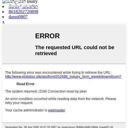
ඊමේල් යවන්න
8618202720898
danni0807
x