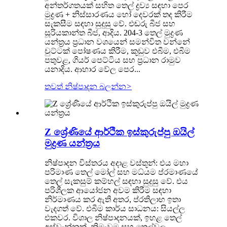
අන්තර්ගතයක් සහිත තෙල් ද්‍රව්‍ය සඳහා පෙර
මුද්‍රණ + නිස්සාරණය හෝ දෙවරක් තද කිරීම
සැකසීම සඳහා සුදුසු වේ. එඬරු බීජ සහ
සූරියකාන්ත බීජ, ආදිය. 204-3 තෙල් මුද්‍රණ
යන්ත්‍රය ප්‍රධාන වශයෙන් සමන්විත වන්නේ
චුට්ටක් පෝෂණය කිරීම, කූඩුව එබීම, එබීම
පතුවළ, ගියර් පෙට්ටිය සහ ප්‍රධාන රාමුව
යනාදිය. ආහාර වේල පෙර...
තවත් නිෂ්පාදන බලන්න
>
Z ශ්‍රේණියේ ආර්ථික ඉස්කුරුප්පු ඔයිල්
මුද්‍රණ යන්ත්‍රය
නිෂ්පාදන විස්තරය අදාළ වස්තූන්: එය මහා
පරිමාණ තෙල් මෝල් සහ මධ්යම ප්රමාණයේ
තෙල් සැකසුම් කම්හල් සඳහා සුදුසු වේ. එය
පරිශීලක ආයෝජන අවම කිරීම සඳහා
නිර්මාණය කර ඇති අතර, ප්රතිලාභ ඉතා
වැදගත් වේ. එබීම කාර්ය සාධනය: සියල්ල
එකවර. විශාල නිෂ්පාදනයක්, ඉහළ තෙල්
අස්වැන්නක්, නිමැවුම සහ තෙල්වල