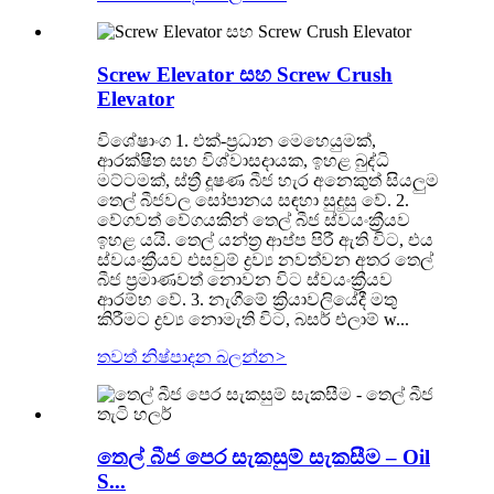
Screw Elevator සහ Screw Crush
Elevator
විශේෂාංග 1. එක්-ප්‍රධාන මෙහෙයුමක්,
ආරක්ෂිත සහ විශ්වාසදායක, ඉහළ බුද්ධි
මට්ටමක්, ස්ත්‍රී දූෂණ බීජ හැර අනෙකුත් සියලුම
තෙල් බීජවල සෝපානය සඳහා සුදුසු වේ. 2.
වේගවත් වේගයකින් තෙල් බීජ ස්වයංක්‍රීයව
ඉහළ යයි. තෙල් යන්ත්‍ර ආප්ප පිරී ඇති විට, එය
ස්වයංක්‍රීයව එසවුම් ද්‍රව්‍ය නවත්වන අතර තෙල්
බීජ ප්‍රමාණවත් නොවන විට ස්වයංක්‍රීයව
ආරම්භ වේ. 3. නැගීමේ ක්‍රියාවලියේදී මතු
කිරීමට ද්‍රව්‍ය නොමැති විට, බසර් එලාම් w...
තවත් නිෂ්පාදන බලන්න
>
තෙල් බීජ පෙර සැකසුම් සැකසීම – Oil
S...