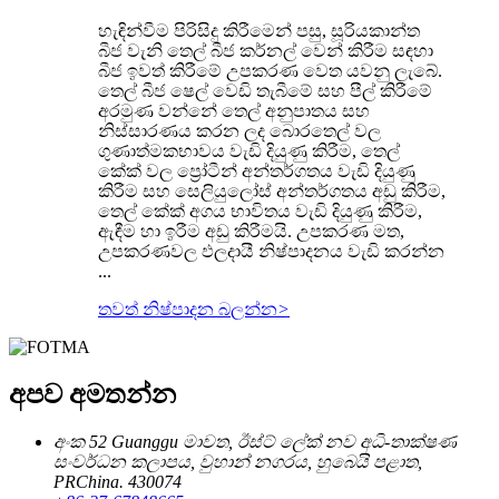
හැඳින්වීම පිරිසිදු කිරීමෙන් පසු, සූරියකාන්ත
බීජ වැනි තෙල් බීජ කර්නල් වෙන් කිරීම සඳහා
බීජ ඉවත් කිරීමේ උපකරණ වෙත යවනු ලැබේ.
තෙල් බීජ ෂෙල් වෙඩි තැබීමේ සහ පීල් කිරීමේ
අරමුණ වන්නේ තෙල් අනුපාතය සහ
නිස්සාරණය කරන ලද බොරතෙල් වල
ගුණාත්මකභාවය වැඩි දියුණු කිරීම, තෙල්
කේක් වල ප්‍රෝටීන් අන්තර්ගතය වැඩි දියුණු
කිරීම සහ සෙලියුලෝස් අන්තර්ගතය අඩු කිරීම,
තෙල් කේක් අගය භාවිතය වැඩි දියුණු කිරීම,
ඇඳීම හා ඉරීම අඩු කිරීමයි. උපකරණ මත,
උපකරණවල ඵලදායී නිෂ්පාදනය වැඩි කරන්න
...
තවත් නිෂ්පාදන බලන්න
>
අපව අමතන්න
අංක 52 Guanggu මාවත, ඊස්ට් ලේක් නව අධි-තාක්ෂණ
සංවර්ධන කලාපය, වුහාන් නගරය, හුබෙයි පළාත,
PRChina. 430074