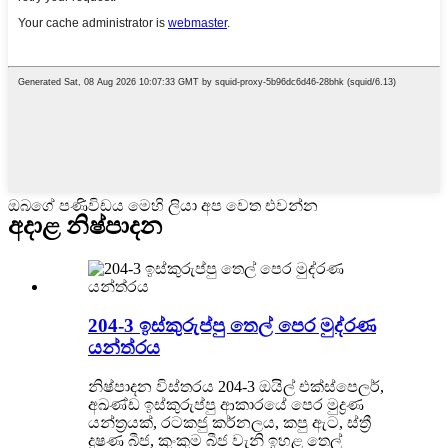
ඔබගේ පණිවිඩය මෙහි ලියා අප වෙත එවන්න
අදාළ නිෂ්පාදන
204-3 ඉස්කුරුප්පු තෙල් පෙර මුද්රණ
යන්ත්රය
නිෂ්පාදන විස්තරය 204-3 ඔයිල් එක්ස්පෙලර්,
අඛණ්ඩ ඉස්කුරුප්පු ආකාරයේ පෙර මුද්‍රණ
යන්ත්‍රයක්, රටකජු කර්නලය, කපු ඇට, ස්ත්‍රී
දූෂණ බීජ, කුංකුම බීජ වැනි ඉහළ තෙල්