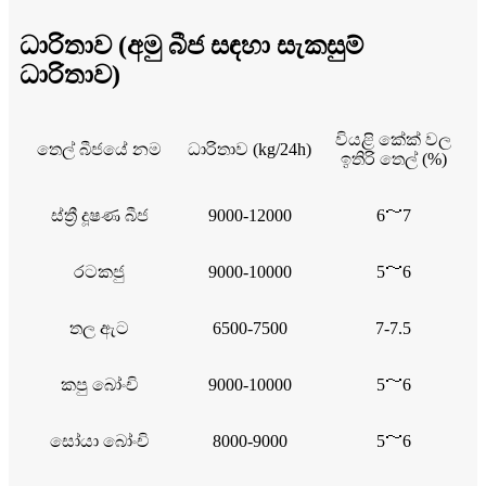
ධාරිතාව (අමු බීජ සඳහා සැකසුම්
ධාරිතාව)
වියළි කේක් වල
තෙල් බීජයේ නම
ධාරිතාව (kg/24h)
ඉතිරි තෙල් (%)
ස්ත්‍රී දූෂණ බීජ
9000-12000
6～7
රටකජු
9000-10000
5～6
තල ඇට
6500-7500
7-7.5
කපු බෝංචි
9000-10000
5～6
සෝයා බෝංචි
8000-9000
5～6