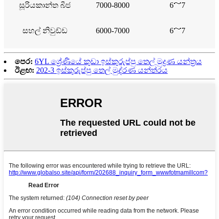
සූරියකාන්ත බීජ
7000-8000
6～7
සහල් නිවුඩ්ඩ
6000-7000
6～7
පෙර:
6YL ශ්‍රේණියේ කුඩා ඉස්කුරුප්පු තෙල් මුද්‍රණ යන්ත්‍රය
ඊළඟ:
202-3 ඉස්කුරුප්පු තෙල් මුද්රණ යන්ත්රය