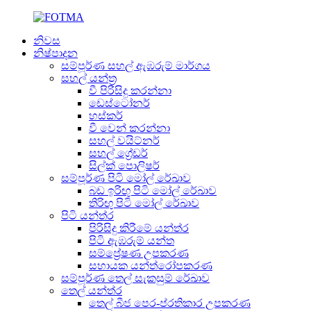
නිවස
නිෂ්පාදන
සම්පූර්ණ සහල් ඇඹරුම් මාර්ගය
සහල් යන්ත්‍ර
වී පිරිසිදු කරන්නා
ඩෙස්ටෝනර්
හස්කර්
වී වෙන් කරන්නා
සහල් වයිට්නර්
සහල් ග්‍රේඩර්
සිල්ක් පොලිෂර්
සම්පූර්ණ පිටි මෝල් රේඛාව
බඩ ඉරිඟු පිටි මෝල් රේඛාව
තිරිඟු පිටි මෝල් රේඛාව
පිටි යන්ත්ර
පිරිසිදු කිරීමේ යන්ත්ර
පිටි ඇඹරුම් යන්ත
සම්ප්‍රේෂණ උපකරණ
සහායක යන්ත්රෝපකරණ
සම්පූර්ණ තෙල් සැකසුම් රේඛාව
තෙල් යන්ත්ර
තෙල් බීජ පෙර-ප්රතිකාර උපකරණ