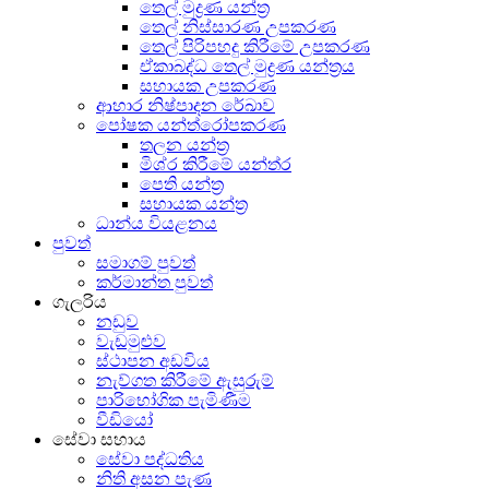
තෙල් මුද්‍රණ යන්ත්‍ර
තෙල් නිස්සාරණ උපකරණ
තෙල් පිරිපහදු කිරීමේ උපකරණ
ඒකාබද්ධ තෙල් මුද්‍රණ යන්ත්‍රය
සහායක උපකරණ
ආහාර නිෂ්පාදන රේඛාව
පෝෂක යන්ත්රෝපකරණ
තලන යන්ත්‍ර
මිශ්ර කිරීමේ යන්ත්ර
පෙති යන්ත්‍ර
සහායක යන්ත්‍ර
ධාන්ය වියළනය
පුවත්
සමාගම් පුවත්
කර්මාන්ත පුවත්
ගැලරිය
නඩුව
වැඩමුළුව
ස්ථාපන අඩවිය
නැව්ගත කිරීමේ ඇසුරුම්
පාරිභෝගික පැමිණීම
වීඩියෝ
සේවා සහාය
සේවා පද්ධතිය
නිති අසන පැණ