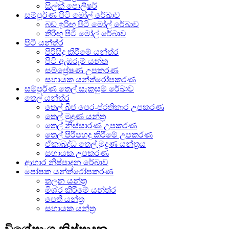
සිල්ක් පොලිෂර්
සම්පූර්ණ පිටි මෝල් රේඛාව
බඩ ඉරිඟු පිටි මෝල් රේඛාව
තිරිඟු පිටි මෝල් රේඛාව
පිටි යන්ත්ර
පිරිසිදු කිරීමේ යන්ත්ර
පිටි ඇඹරුම් යන්ත
සම්ප්‍රේෂණ උපකරණ
සහායක යන්ත්රෝපකරණ
සම්පූර්ණ තෙල් සැකසුම් රේඛාව
තෙල් යන්ත්ර
තෙල් බීජ පෙර-ප්රතිකාර උපකරණ
තෙල් මුද්‍රණ යන්ත්‍ර
තෙල් නිස්සාරණ උපකරණ
තෙල් පිරිපහදු කිරීමේ උපකරණ
ඒකාබද්ධ තෙල් මුද්‍රණ යන්ත්‍රය
සහායක උපකරණ
ආහාර නිෂ්පාදන රේඛාව
පෝෂක යන්ත්රෝපකරණ
තලන යන්ත්‍ර
මිශ්ර කිරීමේ යන්ත්ර
පෙති යන්ත්‍ර
සහායක යන්ත්‍ර