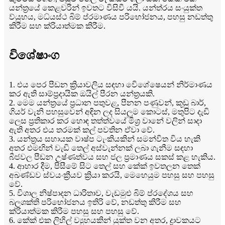
යන්ත්‍රයේ කෙළවරින් ඉවතට විසිවී යයි. යන්ත්රය සංයුක්ත
ව්යුහය, මධ්යස්ථ බිම් ප්රමාණය පරිභෝජනය, පහසු නඩත්තු
කිරීම සහ ක්රියාත්මක කිරීම.
විශේෂාංග
1. එය පෙර පීඩන ක්‍රියාවලිය සඳහා විෙශේෂෙයන් නිර්මාණය
කර ඇති සාම්ප්‍රදායික ඔයිල් පීරන යන්ත්‍රයකි.
2. මෙම යන්ත්‍රයේ ප්‍රධාන පතුවළ, පීනන පණුවන්, කූඩු බාර්,
ගියර් වැනි පහසුවෙන් අඳින ලද සියලුම කොටස්, මතුපිට දැඩි
ලෙස ප්‍රතිකාර කර හොඳ තත්ත්වයේ මිශ්‍ර වානේ වලින් සාදා
ඇති අතර එය තරමක් කල් පවතින ඒවා වේ.
3. යන්ත්‍රය සහායක වාෂ්ප ටැංකියකින් සමන්විත විය හැකි
අතර එමඟින් වැඩි තෙල් අස්වැන්නක් ලබා ගැනීම සඳහා
බීජවල පීඩන උෂ්ණත්වය සහ ජල ප්‍රමාණය සකස් කළ හැකිය.
4. ආහාර දීම, පිසීමේ සිට තෙල් සහ කේක් ඉවතලන තෙක්
අඛණ්ඩව ස්වයංක්‍රීයව ක්‍රියා කරයි, මෙහෙයුම පහසු සහ පහසු
වේ.
5. විශාල නිෂ්පාදන ධාරිතාව, වැඩමුළු බිම් ප්රදේශය සහ
බලශක්ති පරිභෝජනය ඉතිරි වේ, නඩත්තු කිරීම සහ
ක්රියාත්මක කිරීම පහසු සහ පහසු වේ.
6. කේක් එක ලිහිල් ව්‍යුහයකින් යුක්ත වන අතර, ද්‍රාවකයට