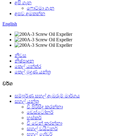
අපි ගැන
ෆොට්මා ගැන
අපව අමතන්න
English
නිවස
නිෂ්පාදන
තෙල් යන්ත්ර
තෙල් මුද්‍රණ යන්ත්‍ර
වර්ග
සම්පූර්ණ සහල් ඇඹරුම් මාර්ගය
සහල් යන්ත්‍ර
වී පිරිසිදු කරන්නා
ඩෙස්ටෝනර්
හස්කර්
වී වෙන් කරන්නා
සහල් වයිට්නර්
සහල් ග්‍රේඩර්