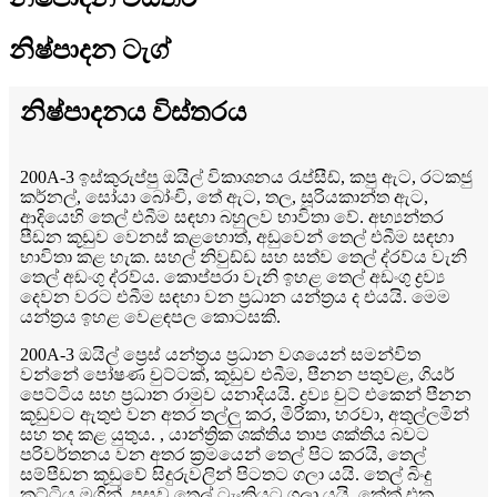
නිෂ්පාදන ටැග්
නිෂ්පාදනය විස්තරය
200A-3 ඉස්කුරුප්පු ඔයිල් විකාශනය රැප්සීඩ්, කපු ඇට, රටකජු
කර්නල්, සෝයා බෝංචි, තේ ඇට, තල, සූරියකාන්ත ඇට,
ආදියෙහි තෙල් එබීම සඳහා බහුලව භාවිතා වේ. අභ්‍යන්තර
පීඩන කූඩුව වෙනස් කළහොත්, අඩුවෙන් තෙල් එබීම සඳහා
භාවිතා කළ හැක. සහල් නිවුඩ්ඩ සහ සත්ව තෙල් ද්රව්ය වැනි
තෙල් අඩංගු ද්රව්ය. කොප්පරා වැනි ඉහළ තෙල් අඩංගු ද්‍රව්‍ය
දෙවන වරට එබීම සඳහා වන ප්‍රධාන යන්ත්‍රය ද එයයි. මෙම
යන්ත්‍රය ඉහළ වෙළඳපල කොටසකි.
200A-3 ඔයිල් ප්‍රෙස් යන්ත්‍රය ප්‍රධාන වශයෙන් සමන්විත
වන්නේ පෝෂණ චුට්ටක්, කූඩුව එබීම, පීනන පතුවළ, ගියර්
පෙට්ටිය සහ ප්‍රධාන රාමුව යනාදියයි. ද්‍රව්‍ය චුට් එකෙන් පීනන
කූඩුවට ඇතුළු වන අතර තල්ලු කර, මිරිකා, හරවා, අතුල්ලමින්
සහ තද කළ යුතුය. , යාන්ත්‍රික ශක්තිය තාප ශක්තිය බවට
පරිවර්තනය වන අතර ක්‍රමයෙන් තෙල් පිට කරයි, තෙල්
සම්පීඩන කූඩුවේ සිදුරුවලින් පිටතට ගලා යයි. තෙල් බිංදු
කුට්ටිය මගින්, පසුව තෙල් ටැංකියට ගලා යයි. කේක් එක