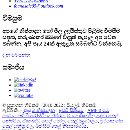
+86-27-67848665
fotmasale05@outlook.com
විමසුම
අපගේ නිෂ්පාදන හෝ මිල ලැයිස්තුව පිළිබඳ විමසීම්
සඳහා, කරුණාකර ඔබගේ විද්‍යුත් තැපෑල අප වෙත
තබන්න, අපි පැය 24ක් ඇතුළත සම්බන්ධ වන්නෙමු.
දැන් විමසන්න
සමාජීය
© ප්‍රකාශන හිමිකම - 2010-2022 : සියලුම හිමිකම්
ඇවිරිණි.
උණුසුම් නිෂ්පාදන
-
අඩවි සිතියම
-
AMP ජංගම
සෝයා බෝංචි රෝස්ටිං යන්ත්රය
,
ව්යාපාරික මිල සඳහා තෙල්
යන්ත්රය
,
ඒකාබද්ධ සහල් මෝල
,
තෙල් මුද්‍රණාලය
,
සූරියකාන්ත
තෙල් යන්ත්‍ර මිල
,
බීජ සිට තෙල් නිස්සාරණය
,