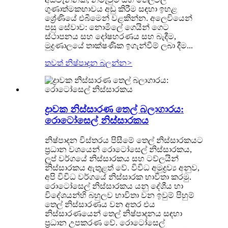
ගුණාත්මකභාවය අඩු කිරීම සඳහා ඉහළ
ශ්‍රේණියේ එබීමෙන් වළකින්න. අලෙවියෙන්
පසු සේවාව: නොමිලේ ගෙයින් ගෙට
ස්ථාපනය සහ දෝෂහරණය සහ බැදීම,
මුද්‍රණාලයේ තාක්ෂණික ඉගැන්වීම් ලබා දීම...
තවත් නිෂ්පාදන බලන්න
>
ද්‍රාවක නිස්සාරණ තෙල් බලාගාරය:
රොටෝසෙල් නිස්සාරකය
නිෂ්පාදන විස්තරය පිසීමේ තෙල් නිස්සාරකයට
ප්‍රධාන වශයෙන් රොටෝසෙල් නිස්සාරකය,
ලූප් වර්ගයේ නිස්සාරකය සහ ටව්ලයින්
නිස්සාරකය ඇතුළත් වේ. විවිධ අමුද්‍රව්‍ය අනුව,
අපි විවිධ වර්ගයේ නිස්සාරක භාවිතා කරමු.
රොටෝසෙල් නිස්සාරකය යනු දේශීය හා
විදේශයන්හි බහුලව භාවිතා වන ඉවුම් පිහුම්
තෙල් නිස්සාරණය වන අතර එය
නිස්සාරණයෙන් තෙල් නිෂ්පාදනය සඳහා
ප්‍රධාන උපකරණ වේ. රොටෝසෙල්