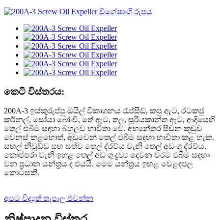
කෙටි විස්තරය:
200A-3 ඉස්කුරුප්පු ඔයිල් විකාශනය රැප්සීඩ්, කපු ඇට, රටකජු
කර්නල්, සෝයා බෝංචි, තේ ඇට, තල, සූරියකාන්ත ඇට, ආදියෙහි
තෙල් එබීම සඳහා බහුලව භාවිතා වේ. අභ්‍යන්තර පීඩන කූඩුව
වෙනස් කළහොත්, අඩුවෙන් තෙල් එබීම සඳහා භාවිතා කළ හැක.
සහල් නිවුඩ්ඩ සහ සත්ව තෙල් ද්රව්ය වැනි තෙල් අඩංගු ද්රව්ය.
කොප්පරා වැනි ඉහළ තෙල් අඩංගු ද්‍රව්‍ය දෙවන වරට එබීම සඳහා
වන ප්‍රධාන යන්ත්‍රය ද එයයි. මෙම යන්ත්‍රය ඉහළ වෙළඳපල
කොටසකි.
අපට විද්‍යුත් තැපෑල එවන්න
නිෂ්පාදන විස්තර