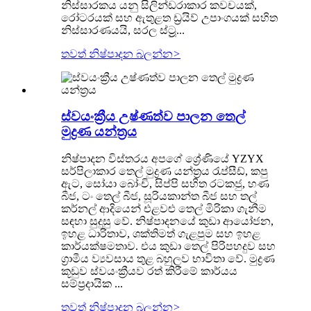
නිස්සාරකය යනු සිලින්ඩරාකාර කවචයක්,
රෝටරයක් ​​සහ ඇතුළත ඩ්‍රයිව් උපාංගයක් සහිත
නිස්සාරණයයි, සරල ස්ට්‍රූ...
තවත් නිෂ්පාදන බලන්න
>
ස්වයංක්‍රීය උෂ්ණත්ව පාලන තෙල්
මුද්‍රණ යන්ත්‍රය
නිෂ්පාදන විස්තරය අපගේ ශ්‍රේණියේ YZYX
සර්පිලාකාර තෙල් මුද්‍රණ යන්ත්‍රය රැප්සීඩ්, කපු
ඇට, සෝයා බෝංචි, සිප්පි සහිත රටකජු, හණ
බීජ, ටං තෙල් බීජ, සූරියකාන්ත බීජ සහ තල්
කර්නල් ආදියෙන් එළවළු තෙල් මිරිකා ගැනීම
සඳහා සුදුසු වේ. නිෂ්පාදනයේ කුඩා ආයෝජන,
ඉහළ ධාරිතාව, ශක්තිමත් ගැළපුම සහ ඉහළ
කාර්යක්ෂමතාව. එය කුඩා තෙල් පිරිපහදුව සහ
ග්‍රාමීය ව්‍යවසාය තුළ බහුලව භාවිතා වේ. මුද්‍රණ
කූඩුව ස්වයංක්‍රීයව රත් කිරීමේ කාර්යය
සම්ප්‍රදායික ...
තවත් නිෂ්පාදන බලන්න
>